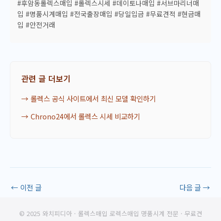
#후암동롤렉스매입 #롤렉스시세 #데이토나매입 #서브마리너매
입 #명품시계매입 #전국출장매입 #당일입금 #무료견적 #현금매
입 #안전거래
관련 글 더보기
→ 롤렉스 공식 사이트에서 최신 모델 확인하기
→ Chrono24에서 롤렉스 시세 비교하기
←
이전 글
다음 글
→
© 2025 와치피디아 · 롤렉스매입 로렉스매입 명품시계 전문 · 무료견