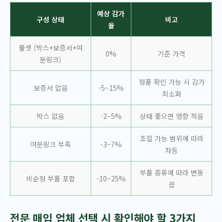
예상 감가
구성 상태
비고
율
풀셋 (박스+보증서+여
0%
기준 가격
분링크)
정품 확인 가능 시 감가
보증서 없음
-5~15%
최소화
박스 없음
-2~5%
상태 좋으면 영향 적음
조절 가능 범위에 따라
여분링크 부족
-3~7%
차등
부품 종류에 따라 변동
비순정 부품 포함
-10~25%
큼
전문 매입 업체 선택 시 확인해야 할 3가지