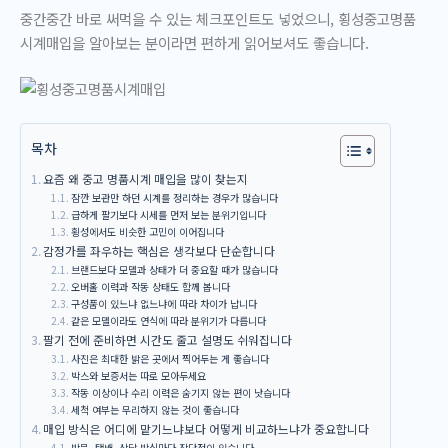
중간중간 바로 써먹을 수 있는 체크포인트도 넣었으니, 횡성중고명품
시계매입을 알아보는 분이라면 편하게 읽어보셔도 좋습니다.
목차
요즘 왜 중고 명품시계 매입을 많이 찾는지
잠깐 보관만 하던 시계를 정리하는 경우가 많습니다
급하게 팔기보다 시세를 먼저 보는 분위기입니다
횡성에서도 비슷한 고민이 이어집니다
감정가를 좌우하는 핵심은 생각보다 단순합니다
브랜드보다 모델과 상태가 더 중요할 때가 많습니다
오버홀 이력과 작동 상태도 함께 봅니다
구성품이 있느냐 없느냐에 따라 차이가 납니다
같은 모델이라도 연식에 따라 분위기가 다릅니다
팔기 전에 준비하면 시간도 줄고 설명도 쉬워집니다
사진은 최대한 밝은 곳에서 찍어두는 게 좋습니다
박스와 보증서는 따로 모아두세요
작동 이상이나 수리 이력은 숨기지 않는 편이 낫습니다
세척 여부는 무리하지 않는 것이 좋습니다
매입 방식은 어디에 맡기느냐보다 어떻게 비교하느냐가 중요합니다
방문, 택배, 상담 방식마다 장단점이 있습니다