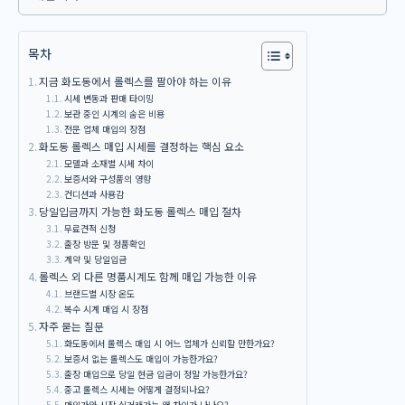
목차
지금 화도동에서 롤렉스를 팔아야 하는 이유
시세 변동과 판매 타이밍
보관 중인 시계의 숨은 비용
전문 업체 매입의 장점
화도동 롤렉스 매입 시세를 결정하는 핵심 요소
모델과 소재별 시세 차이
보증서와 구성품의 영향
컨디션과 사용감
당일입금까지 가능한 화도동 롤렉스 매입 절차
무료견적 신청
출장 방문 및 정품확인
계약 및 당일입금
롤렉스 외 다른 명품시계도 함께 매입 가능한 이유
브랜드별 시장 온도
복수 시계 매입 시 장점
자주 묻는 질문
화도동에서 롤렉스 매입 시 어느 업체가 신뢰할 만한가요?
보증서 없는 롤렉스도 매입이 가능한가요?
출장 매입으로 당일 현금 입금이 정말 가능한가요?
중고 롤렉스 시세는 어떻게 결정되나요?
매입가와 시장 실거래가는 왜 차이가 나나요?