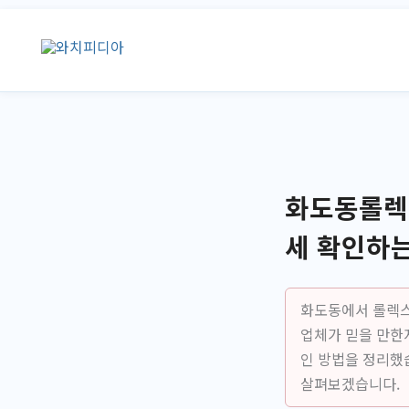
콘
텐
츠
로
건
너
뛰
기
화도동롤렉
세 확인하는
화도동에서 롤렉스
업체가 믿을 만한
인 방법을 정리했
살펴보겠습니다.