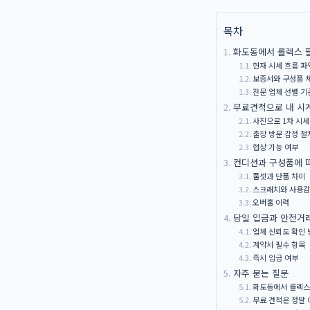
목차
화도동에서 롤렉스 팔
현재 시세 흐름 
보증서와 구성품 
전문 업체 선별 기
무료견적으로 내 시
사진으로 1차 시세
출장 방문 감정 절
협상 가능 여부
컨디션과 구성품에 
풀셋과 단품 차이
스크래치와 사용감
오버홀 이력
당일 입금과 안전거
업체 신뢰도 확인 
계약서 필수 항목
즉시 입금 여부
자주 묻는 질문
화도동에서 롤렉스
무료 견적은 정말 