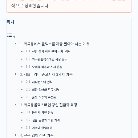
적으로 정리했습니다.
목차
화곡동에서 롤렉스를 지금 팔아야 하는 이유
신형 출시 이후 구형 시세 변동
화곡동롤렉스매입 시장 온도
오버홀 비용과 시세 손실
서브마리너 중고시세 3가지 기준
레퍼런스와 연식
외관 상태와 작동 여부
풀셋 여부와 구성품
화곡동롤렉스매입 당일 현금화 과정
문의와 사진 전송
실물 감정과 최종 가격
계약과 당일입금
전문 업체 선택 기준