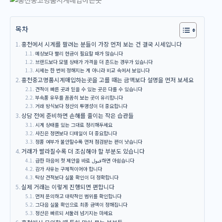
목차
홍천에서 시계를 팔려는 분들이 가장 먼저 보는 건 결국 시세입니다
예상보다 빨리 현금이 필요할 때가 많습니다
브랜드보다 모델 상태가 가격을 더 흔드는 경우가 있습니다
시세는 한 번에 정해지는 게 아니라 비교 속에서 보입니다
홍천중고명품시계매입하는곳을 고를 때는 금액보다 설명을 먼저 보세요
견적이 빠른 곳과 믿을 수 있는 곳은 다를 수 있습니다
부속품 유무를 꼼꼼히 보는 곳이 유리합니다
거래 방식보다 정산의 투명성이 더 중요합니다
상담 전에 준비하면 손해를 줄이는 작은 습관들
시계 상태를 있는 그대로 정리해두세요
사진은 정면보다 디테일이 더 중요합니다
정품 여부가 불안할수록 먼저 점검받는 편이 낫습니다
거래가 빨라질수록 더 조심해야 할 부분도 있습니다
급한 마음에 첫 제안을 바로 قبول하면 아쉽습니다
감가 사유는 구체적이어야 합니다
탁상 견적보다 실물 확인이 더 정확합니다
실제 거래는 이렇게 진행되면 편합니다
먼저 문의하고 대략적인 범위를 확인합니다
그다음 실물 확인으로 최종 금액이 정해집니다
정산은 빠르되 서둘러 넘기지는 마세요