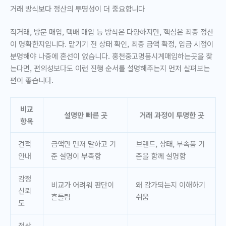
거래 방식보다 정산의 투명성이 더 중요합니다
직거래, 방문 매입, 택배 매입 등 방식은 다양하지만, 핵심은 최종 정산
이 명확한지입니다. 맡기기 전 상태 확인, 최종 금액 확정, 입금 시점이
분명해야 나중에 혼선이 없습니다. 홍천중고명품시계매입하는곳을 찾
는다면, 편의성보다도 이런 진행 순서를 설명해주는지 먼저 살펴보는
편이 좋습니다.
비교
설명만 빠른 곳
거래 과정이 투명한 곳
항목
견적
금액만 먼저 말하고 기
브랜드, 상태, 부속품 기
안내
준 설명이 부족함
준을 함께 설명함
감정
비교가 어려워 판단이
왜 감가되는지 이해하기
신뢰
흔들림
쉬움
도
정산