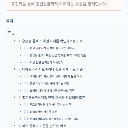
료견적을 통해 당일입금까지 이어지는 흐름을 정리합니다.
목차
홍은동 롤렉스 매입 시세를 확인하려는 이유
중고 명품시계 시장이 움직이는 타이밍
홍은동 롤렉스매입 전문 업체를 찾기 어려운 현실
지금 팔면 손해일까 이득일까
데이토나와 서브마리너 중고 시세 비교 기준
데이토나가 서브마리너보다 시세가 높은 이유
풀셋 여부가 매입가에 미치는 영향
오버홀 이력이 매입가를 좌우하는 경우
홍은동롤렉스매입 진행 흐름과 당일입금 조건
무료견적부터 계약까지 걸리는 시간
당일입금이 가능한 조건
전국출장매입이 홍은동에서도 가능한 이유
복수 견적이 기준을 만드는 이유