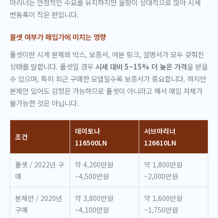
마리너는 안정적인 수요를 유지하지만 물량이 상대적으로 많아 시세
변동폭이 작은 편입니다.
풀셋 여부가 매입가에 미치는 영향
풀셋이란 시계 본체와 박스, 보증서, 여분 링크, 설명서가 모두 갖춰진
상태를 말합니다. 풀셋일 경우
시세 대비 5~15% 더 높은 가격
을 받을
수 있으며, 특히 최근 구매한 모델일수록 보증서가 중요합니다. 하지만
본체만 있어도 감정은 가능하므로 풀셋이 아니라고 해서 매입 자체가
불가능한 것은 아닙니다.
데이토나
서브마리너
조건
116500LN
126610LN
풀셋 / 2022년 구
약 4,200만원
약 1,800만원
매
~4,500만원
~2,000만원
본체만 / 2020년
약 3,800만원
약 1,600만원
구매
~4,100만원
~1,750만원