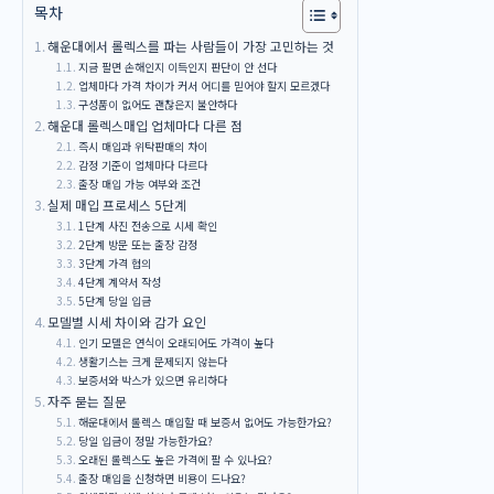
목차
해운대에서 롤렉스를 파는 사람들이 가장 고민하는 것
지금 팔면 손해인지 이득인지 판단이 안 선다
업체마다 가격 차이가 커서 어디를 믿어야 할지 모르겠다
구성품이 없어도 괜찮은지 불안하다
해운대 롤렉스매입 업체마다 다른 점
즉시 매입과 위탁판매의 차이
감정 기준이 업체마다 다르다
출장 매입 가능 여부와 조건
실제 매입 프로세스 5단계
1단계 사진 전송으로 시세 확인
2단계 방문 또는 출장 감정
3단계 가격 협의
4단계 계약서 작성
5단계 당일 입금
모델별 시세 차이와 감가 요인
인기 모델은 연식이 오래되어도 가격이 높다
생활기스는 크게 문제되지 않는다
보증서와 박스가 있으면 유리하다
자주 묻는 질문
해운대에서 롤렉스 매입할 때 보증서 없어도 가능한가요?
당일 입금이 정말 가능한가요?
오래된 롤렉스도 높은 가격에 팔 수 있나요?
출장 매입을 신청하면 비용이 드나요?