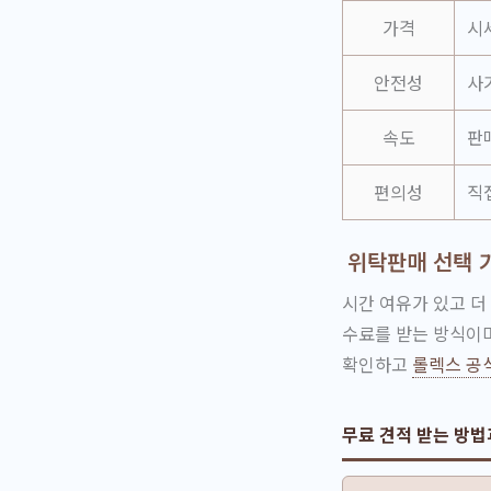
가격
시
안전성
사
속도
판
편의성
직
위탁판매 선택 
시간 여유가 있고 더
수료를 받는 방식이며
확인하고
롤렉스 공
무료 견적 받는 방법