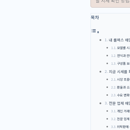
할 시세 확인 방
목차
내 롤렉스 매
모델별 시
연식과 컨
구성품 보
지금 시세를 
시장 흐름
환율과 소
수요 변화
전문 업체 매
개인 거래
전문 업체
위탁판매 