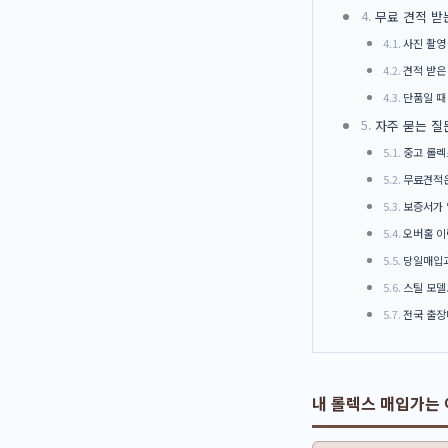
무료 견적 받
사진 촬영
견적 받은
단품일 때
자주 묻는 질
중고 롤렉
무료견적은
보증서가 
오버홀 이
당일매입과
스틸 모델
전국 출장
내 롤렉스 매입가는