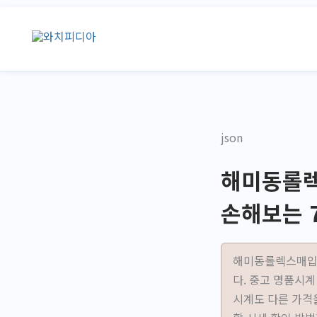
콘
텐
츠
로
건
너
뛰
json
기
해미동롤렉
손해보는 
해미동롤렉스매입을
다. 중고 명품시
시계도 다른 가격