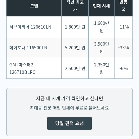
작년 최고
변동
모델
현재 시세
가
폭
1,600만
서브마리너 126610LN
1,800만 원
-11%
원
3,500만
데이토나 116500LN
5,200만 원
-33%
원
GMT마스터2
2,350만
2,500만 원
-6%
126710BLRO
원
지금 내 시계 가격 확인하고 싶다면
하대동 전문 매입 업체에 무료로 물어보세요
당일 견적 요청