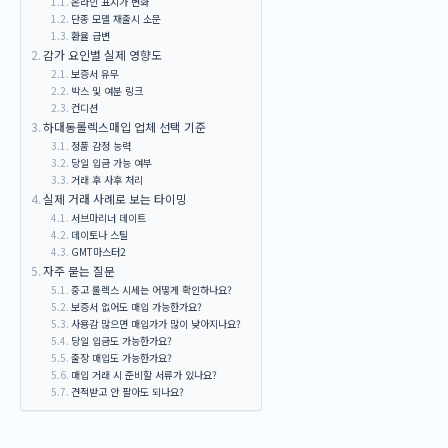
온라인 표시가 변화
단종 모델 재출시 소문
환율 급변
감가 요인별 실제 영향도
보증서 유무
박스 및 여분 링크
컨디션
하대동롤렉스매입 업체 선택 기준
정품 감정 능력
당일 입금 가능 여부
거래 후 사후 처리
실제 거래 사례로 보는 타이밍
서브마리너 데이트
데이토나 스틸
GMT마스터2
자주 묻는 질문
중고 롤렉스 시세는 어떻게 확인하나요?
보증서 없어도 매입 가능한가요?
사용감 많으면 매입가가 많이 낮아지나요?
당일 입금도 가능한가요?
출장 매입도 가능한가요?
매입 거래 시 준비할 서류가 있나요?
견적받고 안 팔아도 되나요?