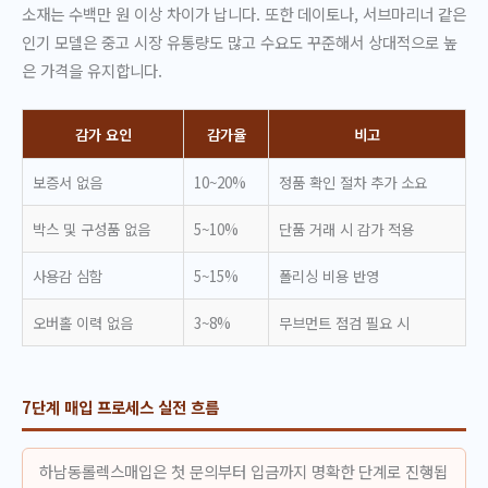
소재는 수백만 원 이상 차이가 납니다. 또한 데이토나, 서브마리너 같은
인기 모델은 중고 시장 유통량도 많고 수요도 꾸준해서 상대적으로 높
은 가격을 유지합니다.
감가 요인
감가율
비고
보증서 없음
10~20%
정품 확인 절차 추가 소요
박스 및 구성품 없음
5~10%
단품 거래 시 감가 적용
사용감 심함
5~15%
폴리싱 비용 반영
오버홀 이력 없음
3~8%
무브먼트 점검 필요 시
7단계 매입 프로세스 실전 흐름
하남동롤렉스매입은 첫 문의부터 입금까지 명확한 단계로 진행됩