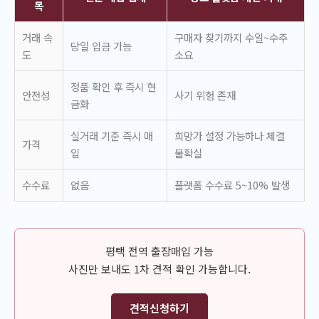
목
거래 속
구매자 찾기까지 수일~수주
당일 입금 가능
도
소요
정품 확인 후 즉시 현
안전성
사기 위험 존재
금화
실거래 기준 즉시 매
희망가 설정 가능하나 체결
가격
입
불확실
수수료
없음
플랫폼 수수료 5~10% 발생
평택 전역 출장매입 가능
사진만 보내도 1차 견적 확인 가능합니다.
견적신청하기