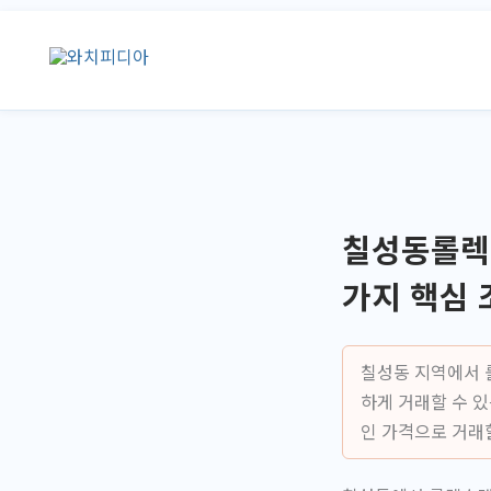
콘
텐
츠
로
건
너
뛰
기
칠성동롤렉스
가지 핵심 
칠성동 지역에서 
하게 거래할 수 
인 가격으로 거래