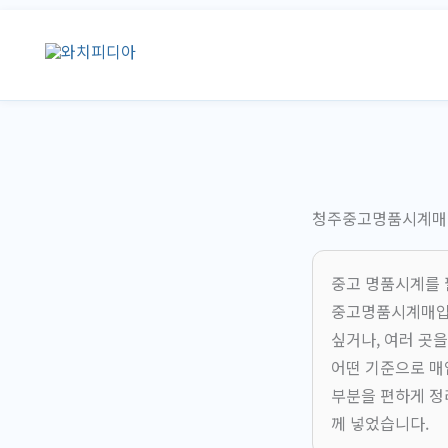
콘
텐
츠
로
건
너
뛰
기
청주중고명품시계매입
중고 명품시계를 
중고명품시계매입하
싶거나, 여러 곳
어떤 기준으로 매
부분을 편하게 정
께 넣었습니다.