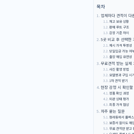
목차
업체마다 견적이 다
재고 보유 상황
판매 루트 구조
감정 기준 차이
5곳 비교 후 선택한
제시 가격 투명성
당일입금 가능 여
출장 매입 유연성
무료견적 받는 실제
사진 촬영 방법
모델명과 구입 시
1차 견적 받기
현장 감정 시 확인할
정품 확인 과정
외관 상태 평가
최종 가격 협상
자주 묻는 질문
청라동에서 롤렉스 
보증서 없이도 매
무료 견적만 받고 
오래된 롤렉스도 