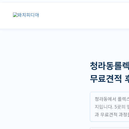
콘
텐
츠
로
건
너
뛰
기
청라동롤렉
무료견적 
청라동에서 롤렉스를
지입니다. 5곳의
과 무료견적 과정