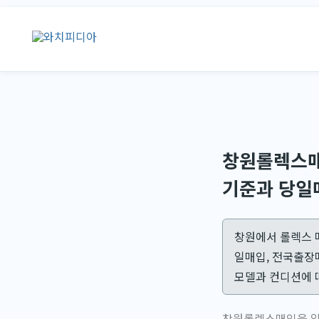
콘
텐
츠
로
건
너
뛰
기
창원롤렉스매
기준과 당일
창원에서 롤렉스 
일매입, 전국출장
모델과 컨디션에 
창원롤렉스매입을 알아