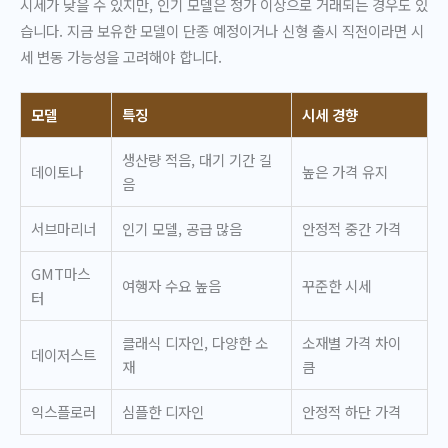
시세가 낮을 수 있지만, 인기 모델은 정가 이상으로 거래되는 경우도 있
습니다. 지금 보유한 모델이 단종 예정이거나 신형 출시 직전이라면 시
세 변동 가능성을 고려해야 합니다.
모델
특징
시세 경향
생산량 적음, 대기 기간 길
데이토나
높은 가격 유지
음
서브마리너
인기 모델, 공급 많음
안정적 중간 가격
GMT마스
여행자 수요 높음
꾸준한 시세
터
클래식 디자인, 다양한 소
소재별 가격 차이
데이저스트
재
큼
익스플로러
심플한 디자인
안정적 하단 가격