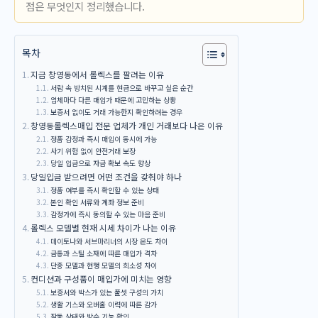
점은 무엇인지 정리했습니다.
목차
지금 창영동에서 롤렉스를 팔려는 이유
서랍 속 방치된 시계를 현금으로 바꾸고 싶은 순간
업체마다 다른 매입가 때문에 고민하는 상황
보증서 없이도 거래 가능한지 확인하려는 경우
창영동롤렉스매입 전문 업체가 개인 거래보다 나은 이유
정품 감정과 즉시 매입이 동시에 가능
사기 위험 없이 안전거래 보장
당일 입금으로 자금 확보 속도 향상
당일입금 받으려면 어떤 조건을 갖춰야 하나
정품 여부를 즉시 확인할 수 있는 상태
본인 확인 서류와 계좌 정보 준비
감정가에 즉시 동의할 수 있는 마음 준비
롤렉스 모델별 현재 시세 차이가 나는 이유
데이토나와 서브마리너의 시장 온도 차이
금통과 스틸 소재에 따른 매입가 격차
단종 모델과 현행 모델의 희소성 차이
컨디션과 구성품이 매입가에 미치는 영향
보증서와 박스가 있는 풀셋 구성의 가치
생활 기스와 오버홀 이력에 따른 감가
작동 상태와 방수 기능 확인