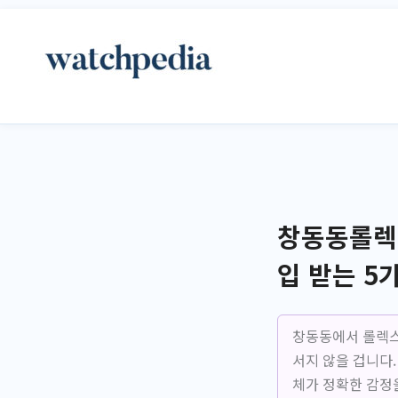
콘
텐
츠
로
건
너
뛰
기
창동동롤렉스
입 받는 5
창동동에서 롤렉스
서지 않을 겁니다.
체가 정확한 감정