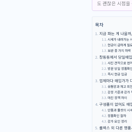
도 괜찮은 시점을
목차
지금 파는 게 나을까
시세가 내려가는 
현금이 급하게 필
보관 중 가치 하락
창동동에서 당일매입
사진 견적으로 먼
방문 당일 정품확인
즉시 현금 입금
업체마다 매입가가 
유통망과 재고 회
감정 기준과 감가 
마진 정책 차이
구성품이 없어도 매
단품과 풀셋의 시
정품확인 절차
감가 요인 정리
롤렉스 외 다른 명