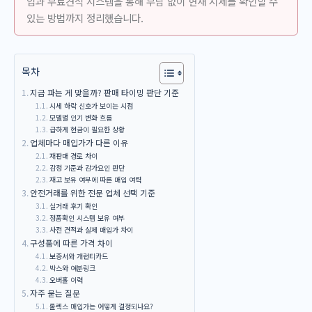
입과 무료견적 시스템을 통해 부담 없이 현재 시세를 확인할 수
있는 방법까지 정리했습니다.
목차
지금 파는 게 맞을까? 판매 타이밍 판단 기준
시세 하락 신호가 보이는 시점
모델별 인기 변화 흐름
급하게 현금이 필요한 상황
업체마다 매입가가 다른 이유
재판매 경로 차이
감정 기준과 감가요인 판단
재고 보유 여부에 따른 매입 여력
안전거래를 위한 전문 업체 선택 기준
실거래 후기 확인
정품확인 시스템 보유 여부
사전 견적과 실제 매입가 차이
구성품에 따른 가격 차이
보증서와 개런티카드
박스와 여분링크
오버홀 이력
자주 묻는 질문
롤렉스 매입가는 어떻게 결정되나요?