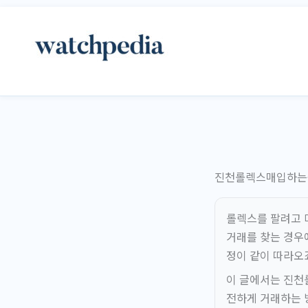
콘
텐
츠
로
건
너
뛰
기
진천롤렉스매입하는곳
롤렉스를 팔려고 
거래를 찾는 경우
정이 같이 따라오
이 글에서는 진천
전하게 거래하는 