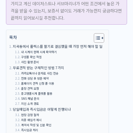
가지고 계신 데이저스트나 서브마리너가 어떤 조건에서 높은 가
격을 받을 수 있는지, 보증서 없이도 거래가 가능한지 궁금하다면
끝까지 읽어보시길 추천합니다.
목차
지곡동에서 롤렉스를 팔기로 결심했을 때 가장 먼저 해야 할 일
내 시계의 현재 시세 파악하기
구성품 확인 작업
사진 촬영 준비
무료견적 받는 구체적인 방법 7가지
카카오톡이나 문자로 사진 전송
전화 상담 후 방문 예약
홈페이지 견적 신청 폼 이용
출장 견적 요청
중고명품시계 플랫폼 활용
SNS 채널 문의
지인 소개 경로
당일매입과 즉시입금은 어떻게 진행되나
현장 감정 절차
최종 매입가 제시
계약서 작성 및 신분 확인
즉시입금 처리