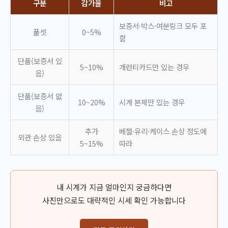
구분
감가율
비고
보증서·박스·여분링크 모두 포
풀셋
0~5%
함
단품(보증서 있
5~10%
개런티카드만 있는 경우
음)
단품(보증서 없
10~20%
시계 본체만 있는 경우
음)
추가
베젤·유리·케이스 손상 정도에
외관 손상 있음
5~15%
따라
내 시계가 지금 얼마인지 궁금하다면
사진만으로도 대략적인 시세 확인 가능합니다