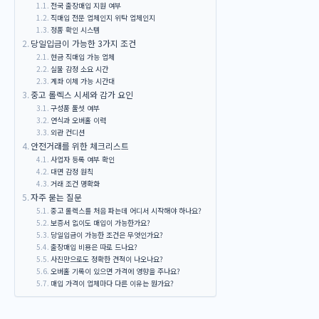
전국 출장매입 지원 여부
직매입 전문 업체인지 위탁 업체인지
정품 확인 시스템
당일입금이 가능한 3가지 조건
현금 직매입 가능 업체
실물 감정 소요 시간
계좌 이체 가능 시간대
중고 롤렉스 시세와 감가 요인
구성품 풀셋 여부
연식과 오버홀 이력
외관 컨디션
안전거래를 위한 체크리스트
사업자 등록 여부 확인
대면 감정 원칙
거래 조건 명확화
자주 묻는 질문
중고 롤렉스를 처음 파는데 어디서 시작해야 하나요?
보증서 없이도 매입이 가능한가요?
당일입금이 가능한 조건은 무엇인가요?
출장매입 비용은 따로 드나요?
사진만으로도 정확한 견적이 나오나요?
오버홀 기록이 있으면 가격에 영향을 주나요?
매입 가격이 업체마다 다른 이유는 뭔가요?