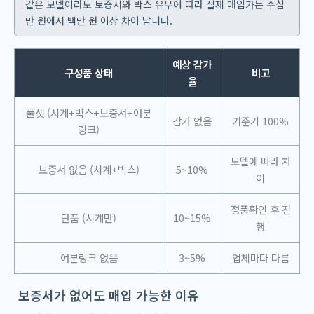
같은 모델이라도 보증서와 박스 유무에 따라 실제 매입가는 수십
만 원에서 백만 원 이상 차이 납니다.
예상 감가
구성품 상태
비고
율
풀셋 (시계+박스+보증서+여분
감가 없음
기준가 100%
링크)
모델에 따라 차
보증서 없음 (시계+박스)
5~10%
이
정품확인 후 진
단품 (시계만)
10~15%
행
여분링크 없음
3~5%
업체마다 다름
보증서가 없어도 매입 가능한 이유