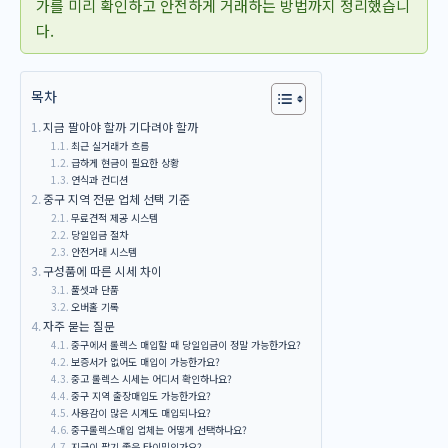
가를 미리 확인하고 안전하게 거래하는 방법까지 정리했습니
다.
목차
지금 팔아야 할까 기다려야 할까
최근 실거래가 흐름
급하게 현금이 필요한 상황
연식과 컨디션
중구 지역 전문 업체 선택 기준
무료견적 제공 시스템
당일입금 절차
안전거래 시스템
구성품에 따른 시세 차이
풀셋과 단품
오버홀 기록
자주 묻는 질문
중구에서 롤렉스 매입할 때 당일입금이 정말 가능한가요?
보증서가 없어도 매입이 가능한가요?
중고 롤렉스 시세는 어디서 확인하나요?
중구 지역 출장매입도 가능한가요?
사용감이 많은 시계도 매입되나요?
중구롤렉스매입 업체는 어떻게 선택하나요?
지금이 팔기 좋은 타이밍인가요?