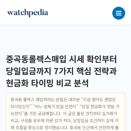
콘
텐
츠
로
건
너
뛰
기
중곡동롤렉스매입 시세 확인부터
당일입금까지 7가지 핵심 전략과
현금화 타이밍 비교 분석
중곡동 롤렉스 매입하려는 분들은 대부분 “지금 팔아도 괜찮은
타이밍인지” “어느 업체가 믿을 만한지” “당일 현금화가 정말 가
능한지”를 가장 궁금해합니다. 이 글은 출장 견적부터 실거래가
비교, 구성품 유무에 따른 감가 차이, 당일입금 조건까지 실제 거
래 흐름을 중심으로 정리했습니다. 중곡동 인근에서 안전하게 롤