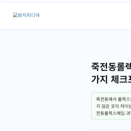
콘
텐
츠
로
건
너
뛰
기
죽전동롤렉
가지 체크
죽전동에서 롤렉스를
지 않은 곳의 차이
전동롤렉스매입 과정