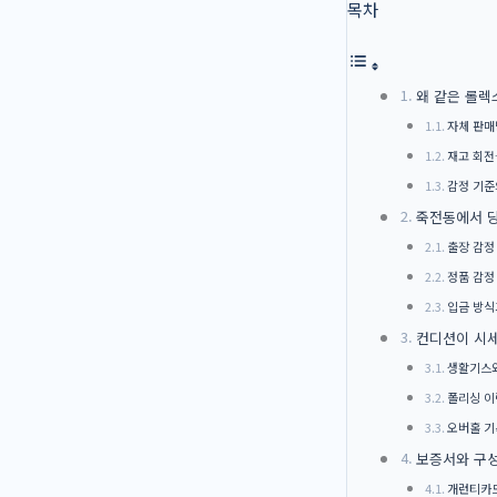
목차
왜 같은 롤렉
자체 판매
재고 회전
감정 기준
죽전동에서 당
출장 감정
정품 감정
입금 방식
컨디션이 시세
생활기스와
폴리싱 이
오버홀 기
보증서와 구성
개런티카