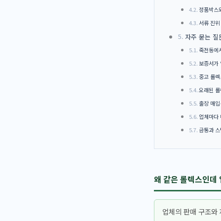
정품박스와
서류 진위
자주 묻는 질
죽전동에서
보증서가 
중고 롤렉
오래된 롤
출장 매입
업체마다 
금통과 스
왜 같은 롤렉스인데
업체의 판매 구조와 