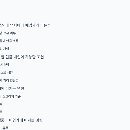
스인데 업체마다 매입가가 다를까
망 보유 여부
율과 현금 흐름
의 차이
일 현금 매입이 가능한 조건
 시스템
 소요 시간
과 거래 안전성
에 미치는 영향
 스크래치 기준
력
록
품이 매입가에 미치는 영향
드 유무