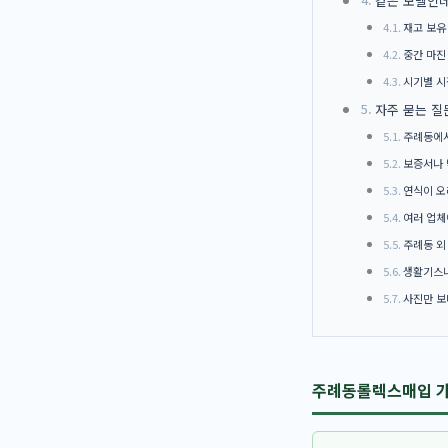
같은 모델인데
재고 보유
중간 마진
시기별 시
자주 묻는 질
주례동에서
보증서나 
연식이 오
여러 업체
주례동 외
생활기스나
사진만 보
주례동롤렉스매입 가