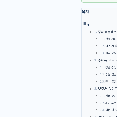
목차
주례동롤렉스매
현재 시장
내 시계 
지금 당장
주례동 믿을 
정품 감정
당일 입금
전국 출장
보증서 없이도
정품 확인
최근 오버
여분 링크