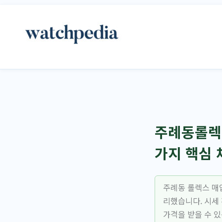
콘
텐
츠
로
건
너
뛰
기
주례동롤렉스
가지 핵심
주례동 롤렉스 매
리했습니다. 시세 
가격을 받을 수 