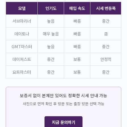
모델
인기도
매입 속도
시세 변동폭
서브마리너
높음
빠름
중간
데이토나
매우 높음
빠름
큼
GMT마스터
높음
빠름
중간
데이저스트
중간
보통
안정적
요트마스터
중간
보통
중간
보증서 없이 본체만 있어도 정확한 시세 안내 가능
사진으로 먼저 확인 후 방문 또는 출장 방문 선택 가능
지금 문의하기