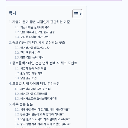
목차
지금이 팔기 좋은 시점인지 판단하는 기준
최근 6개월 실거래가 추이
단종 여부와 신모델 출시 일정
구성품 상태와 감가 요인
중고명품시계 매입가가 결정되는 구조
실거래가와 매입가의 차이
컨디션 평가 기준
정품 감정 능력 차이
종로롤렉스매입 전문 업체 선택 시 체크 포인트
사업자 등록 여부 확인
출장매입 가능 지역
당일입금 조건
모델별 시세 차이와 매입 우선순위
서브마리너와 GMT마스터
데이토나와 요트마스터
데이저스트와 오이스터퍼페츄얼
자주 묻는 질문
시계 구성품이 다 없어도 매입 가능한가요?
무료견적 받는다고 꼭 팔아야 하나요?
요즘 롤렉스 시세가 계속 떨어지고 있나요?
중고 명품시계 거래 시 사기 위험은 없나요?