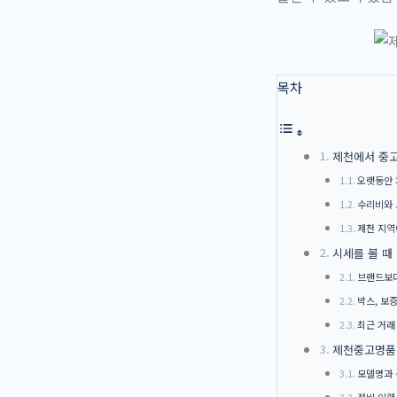
목차
제천에서 중
오랫동안 
수리비와 
제천 지역
시세를 볼 때
브랜드보다
박스, 보
최근 거래
제천중고명품시
모델명과 
정비 이력