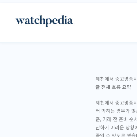
콘
텐
츠
로
건
너
뛰
기
제천에서 중고명품시계
글 전체 흐름 요약
제천에서 중고명품시
터 막히는 경우가 많
준, 거래 전 준비 
단하기 어려운 상황에
줄일 수 있도록 했습