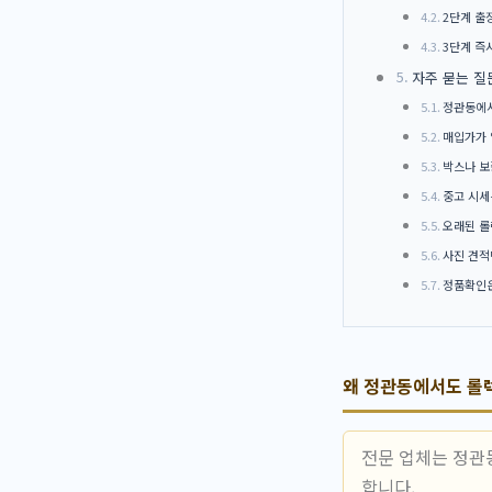
2단계 출
3단계 즉
자주 묻는 질
정관동에서
매입가가 
박스나 보
중고 시세
오래된 롤
사진 견적
정품확인은
왜 정관동에서도 롤
전문 업체는 정관
합니다.