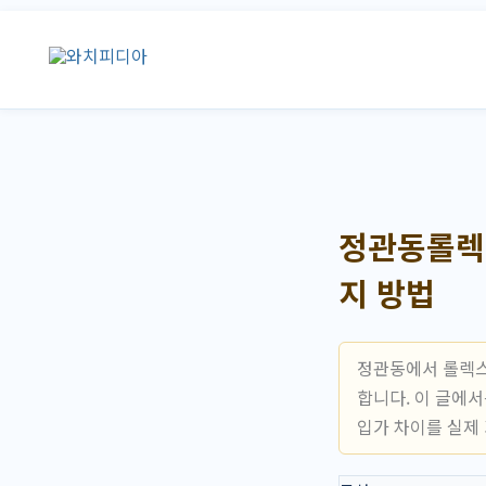
콘
텐
츠
로
건
너
뛰
기
정관동롤렉
지 방법
정관동에서 롤렉스
합니다. 이 글에
입가 차이를 실제