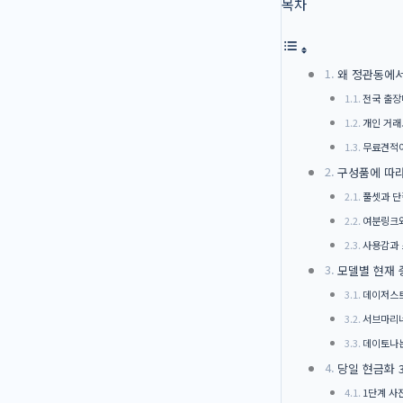
목차
왜 정관동에서
전국 출장
개인 거래
무료견적이
구성품에 따라
풀셋과 단
여분링크와
사용감과 
모델별 현재 
데이저스트
서브마리너
데이토나는
당일 현금화 
1단계 사