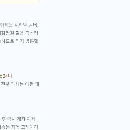
업체는 시리얼 넘버,
계감정원
같은 공신력
능하므로 직접 방문할
o24
나
전문 업체는 이런 데
 후 즉시 계좌 이체
재송동 지역 고객이라