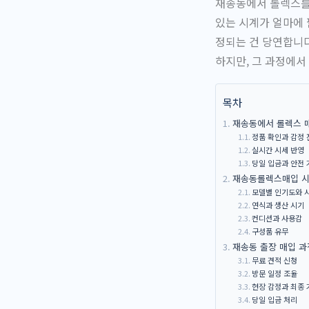
재송동에서 롤렉스를
있는 시계가 얼마에 
정되는 건 당연합니다
하지만, 그 과정에서
목차
재송동에서 롤렉스 매
정품 확인과 감정
실시간 시세 반영
당일 입금과 안전 
재송동롤렉스매입 시
모델별 인기도와 
연식과 생산 시기
컨디션과 사용감
구성품 유무
재송동 출장 매입 과
무료 견적 신청
방문 일정 조율
현장 감정과 최종 
당일 입금 처리