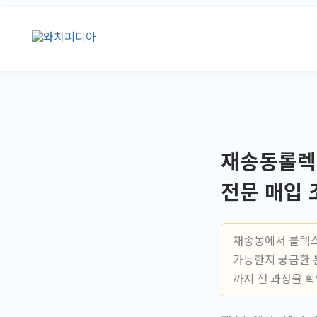
콘
텐
츠
로
건
너
뛰
기
재송동롤렉
전문 매입 
재송동에서 롤렉스
가능한지 궁금한 
까지 전 과정을 