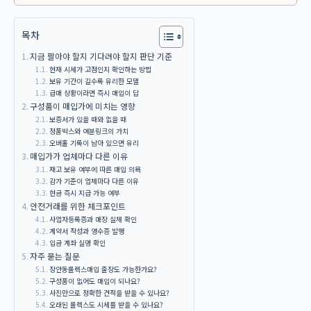
목차
지금 팔아야 할지 기다려야 할지 판단 기준
현재 시세가 고점인지 확인하는 방법
보유 기간이 길수록 유리한 모델
급매 상황이라면 즉시 매입이 답
구성품이 매입가에 미치는 영향
보증서가 있을 때와 없을 때
정품박스와 여분링크의 가치
오버홀 기록이 남아 있으면 유리
매입가가 업체마다 다른 이유
재고 보유 여부에 따른 매입 의욕
감가 기준이 업체마다 다른 이유
현금 즉시 지급 가능 여부
안전거래를 위한 체크포인트
사업자등록증과 매장 실체 확인
계약서 작성과 영수증 발행
입금 계좌 실명 확인
자주 묻는 질문
장안동롤렉스매입 출장도 가능한가요?
구성품이 없어도 매입이 되나요?
사진만으로 정확한 견적을 받을 수 있나요?
오래된 롤렉스도 시세를 받을 수 있나요?