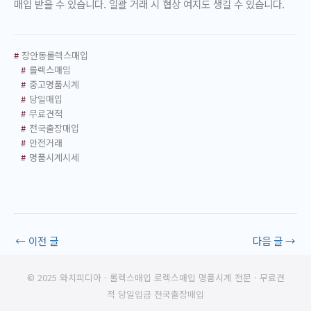
매입 받을 수 있습니다. 일괄 거래 시 협상 여지도 생길 수 있습니다.
#
장안동롤렉스매입
#
롤렉스매입
#
중고명품시계
#
당일매입
#
무료견적
#
전국출장매입
#
안전거래
#
명품시계시세
←
이전 글
다음 글
→
© 2025 와치피디아 · 롤렉스매입 로렉스매입 명품시계 전문 · 무료견
적 당일입금 전국출장매입