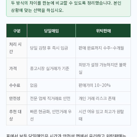
두 방식의 차이를 한눈에 비교할 수 있도록 정리했습니다. 본인
상황에 맞는 선택을 하십시오.
구분
당일매입
위탁판매
처리 시
당일 감정 후 즉시 입금
판매 완료까지 수주~수개월
간
희망가 설정 가능하지만 불확
가격
중고시장 실거래가 기준
실
수수료
없음
판매가의 10~20%
안전성
전문 업체 직거래로 안전
개인 거래 리스크 존재
추천 대
빠른 현금화, 안전거래 우
시간 여유 있고 최고가 원할
상
선
때
표에서 보듯 당일매입은 시간과 안전성 면에서 유리하고 위탁판매는