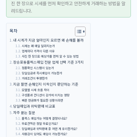
진 한 장으로 시세를 먼저 확인하고 안전하게 거래하는 방법을 알
려드립니다.
목차
내 시계가 지금 얼마인지 모르면 왜 손해를 볼까
시세는 왜 매일 달라지는가
업체마다 가격이 다른 이유
사진 한 장으로 예상가를 먼저 알 수 있는 방법
장승포동롤렉스매입 전문 업체 선택 기준 3가지
정품확인 시스템이 있는가
당일입금과 즉시매입이 가능한가
거래조건이 투명한가
지금 팔면 손해인지 이득인지 판단하는 기준
모델별 시세 흐름 차이
구성품과 컨디션이 감가에 미치는 영향
빠른 현금화가 필요한 상황이라면
당일매입과 위탁판매 비교표
자주 묻는 질문
롤렉스 매입가는 어떻게 결정되나요?
무료견적은 정말 무료인가요?
당일매입과 위탁판매 중 어떤 게 유리한가요?
사용감이 있어도 매입이 가능한가요?