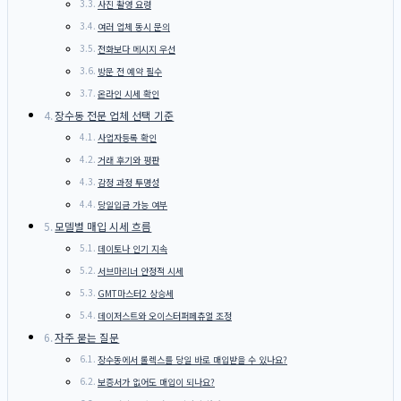
사진 촬영 요령
여러 업체 동시 문의
전화보다 메시지 우선
방문 전 예약 필수
온라인 시세 확인
장수동 전문 업체 선택 기준
사업자등록 확인
거래 후기와 평판
감정 과정 투명성
당일입금 가능 여부
모델별 매입 시세 흐름
데이토나 인기 지속
서브마리너 안정적 시세
GMT마스터2 상승세
데이저스트와 오이스터퍼페츄얼 조정
자주 묻는 질문
장수동에서 롤렉스를 당일 바로 매입받을 수 있나요?
보증서가 없어도 매입이 되나요?