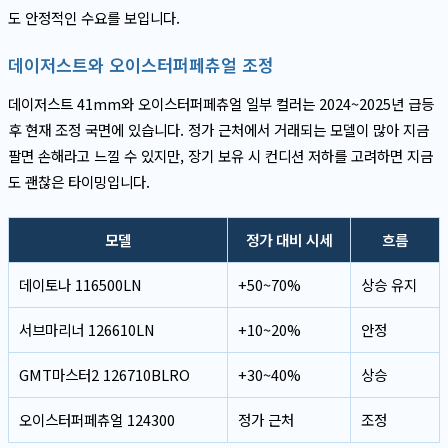
도 안정적인 수요를 보입니다.
데이저스트와 오이스터퍼페츄얼 조정
데이저스트 41mm와 오이스터퍼페츄얼 일부 컬러는 2024~2025년 급등
후 현재 조정 국면에 있습니다. 정가 근처에서 거래되는 모델이 많아 지금
팔면 손해라고 느낄 수 있지만, 장기 보유 시 컨디션 저하를 고려하면 지금
도 괜찮은 타이밍입니다.
모델
정가 대비 시세
흐름
데이토나 116500LN
+50~70%
상승 유지
서브마리너 126610LN
+10~20%
안정
GMT마스터2 126710BLRO
+30~40%
상승
오이스터퍼페츄얼 124300
정가 근처
조정