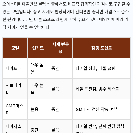
오이스터퍼페츄얼은 롤렉스 중에서도 비교적 합리적인 가격대로 구입할 수
있는 모델입니다. 중고 시세도 안정적이며 컨디션만 좋다면 매입가도 준수
한 편입니다. 다만 다른 스포츠 라인에 비해 수요가 낮아 매입처에 따라 가
격 차이가 있을 수 있습니다.
시세 변동
모델
인기도
감정 포인트
성
매우 높
데이토나
중간
다이얼 상태, 베젤 긁힘
음
서브마리
매우 높
낮음
베젤 회전감, 방수 테스트
너
음
GMT마스
높음
중간
GMT 침 정상 작동 여부
터
데이저스
다이얼 변색, 날짜 변경 정상
중간
낮음