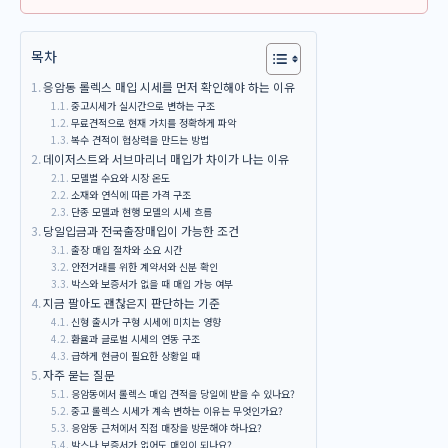
목차
응암동 롤렉스 매입 시세를 먼저 확인해야 하는 이유
중고시세가 실시간으로 변하는 구조
무료견적으로 현재 가치를 정확하게 파악
복수 견적이 협상력을 만드는 방법
데이저스트와 서브마리너 매입가 차이가 나는 이유
모델별 수요와 시장 온도
소재와 연식에 따른 가격 구조
단종 모델과 현행 모델의 시세 흐름
당일입금과 전국출장매입이 가능한 조건
출장 매입 절차와 소요 시간
안전거래를 위한 계약서와 신분 확인
박스와 보증서가 없을 때 매입 가능 여부
지금 팔아도 괜찮은지 판단하는 기준
신형 출시가 구형 시세에 미치는 영향
환율과 글로벌 시세의 연동 구조
급하게 현금이 필요한 상황일 때
자주 묻는 질문
응암동에서 롤렉스 매입 견적을 당일에 받을 수 있나요?
중고 롤렉스 시세가 계속 변하는 이유는 무엇인가요?
응암동 근처에서 직접 매장을 방문해야 하나요?
박스나 보증서가 없어도 매입이 되나요?