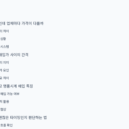
인데 업체마다 가격이 다를까
의 차이
 상황
 시스템
매입가 사이의 간격
의 의미
가 요인
요 차이
고 명품시계 매입 특징
 매입 가능 여부
적 활용
 협상
괜찮은 타이밍인지 판단하는 법
 흐름 확인