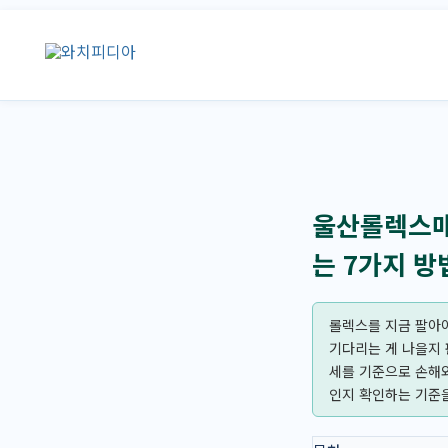
콘
텐
츠
로
건
너
뛰
기
울산롤렉스매
는 7가지 방
롤렉스를 지금 팔아야
기다리는 게 나을지 
세를 기준으로 손해
인지 확인하는 기준