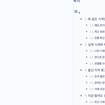
목차
왜 같은 시계
매입 방식
재고 보유
정품 확인
실제 시세와 
시장 시세
컨디션 감
모델별 수
울산 지역 중
전국 출장
온라인 견
거래 조건
지금 팔아도 
최근 시세