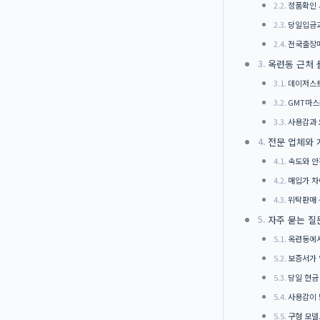
정품확인
당일입금과
전국출장매
옥련동 근처 
데이저스트
GMT마스
사용감과 
전문 업체와 
속도와 안
매입가 차
위탁판매
자주 묻는 질
옥련동에서
보증서가 
당일 현금
사용감이 
구형 모델