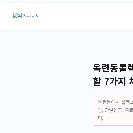
콘
텐
츠
로
건
너
뛰
기
옥련동롤렉
할 7가지
옥련동에서 롤렉스
인, 당일입금, 
다.