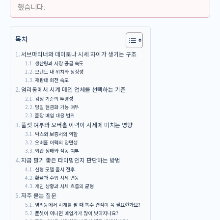
했습니다.
목차
서브마리너와 데이토나 시세 차이가 생기는 구조
생산량과 시장 공급 속도
브랜드 내 위치와 상징성
재판매 회전 속도
염리동에서 시계 매입 업체를 선택하는 기준
감정 기준의 투명성
당일 현금화 가능 여부
출장 매입 대응 범위
풀셋 여부와 오버홀 이력이 시세에 미치는 영향
박스와 보증서의 역할
오버홀 이력의 양면성
외관 상태와 작동 여부
지금 팔기 좋은 타이밍인지 판단하는 방법
신형 모델 출시 전후
환율과 수입 시세 변동
개인 상황과 시세 흐름의 균형
자주 묻는 질문
염리동에서 시계를 팔 때 복수 견적이 꼭 필요한가요?
풀셋이 아니면 매입가가 많이 낮아지나요?