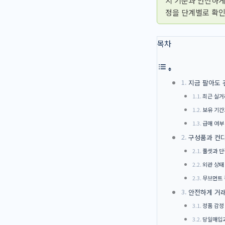
지 기준과 안전하게
정을 단계별로 확인
목차
지금 팔아도 
최근 실거
보유 기간
급매 여부
구성품과 컨디
풀셋과 단
외관 상태
무브먼트 
안전하게 거래
정품 감정
당일매입