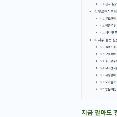
전국 출장
무료견적부터
무료견적 
정품 감정
계약 및 
자주 묻는 질
롤렉스를 
구성품이 
중고명품시
무료견적을
사용감이 
오버홀 기
방문 매입
지금 팔아도 