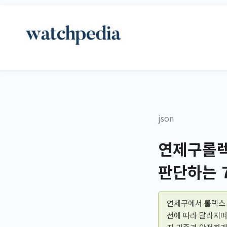
콘
텐
츠
로
건
너
뛰
기
json
연제구롤렉
판단하는 
연제구에서 롤렉스 
션에 따라 달라지며