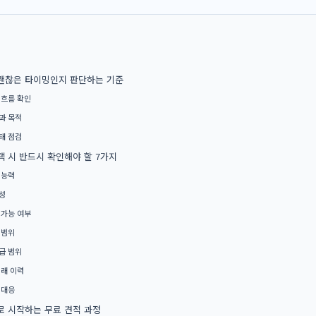
괜찮은 타이밍인지 판단하는 기준
 흐름 확인
과 목적
태 점검
택 시 반드시 확인해야 할 7가지
 능력
성
 가능 여부
 범위
급 범위
거래 이력
 대응
로 시작하는 무료 견적 과정