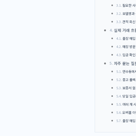
필요한 사
모델명과 
견적 회신
실제 거래 흐
출장 매입
매장 방문
입금 확인
자주 묻는 질
연수동에서
중고 롤렉
보증서 없
당일 입금
여러 개 
오버홀 이
출장 매입