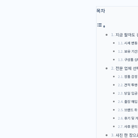
목차
지금 팔아도 
시세 변동
보유 기간
구성품 상
전문 업체 선
정품 감정
견적 투명
당일 입금
출장 매입
브랜드 취
후기 및 
사후 문의
사진 한 장으