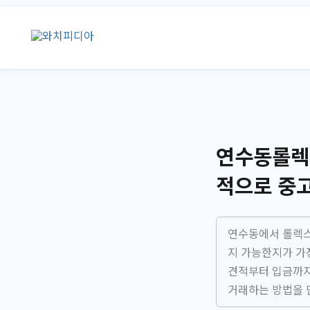
콘
텐
츠
로
건
너
뛰
기
연수동롤렉
적으로 중
연수동에서 롤렉스
지 가능한지가 가장
견적부터 입금까지
거래하는 방법을 