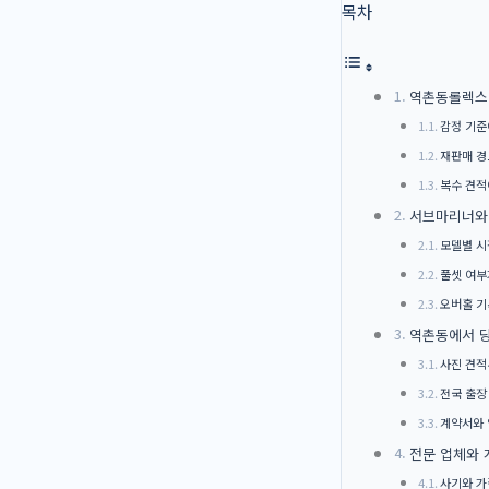
목차
역촌동롤렉스
감정 기준
재판매 경
복수 견적
서브마리너와 
모델별 시
풀셋 여부
오버홀 기
역촌동에서 당
사진 견적
전국 출장
계약서와 
전문 업체와 
사기와 가