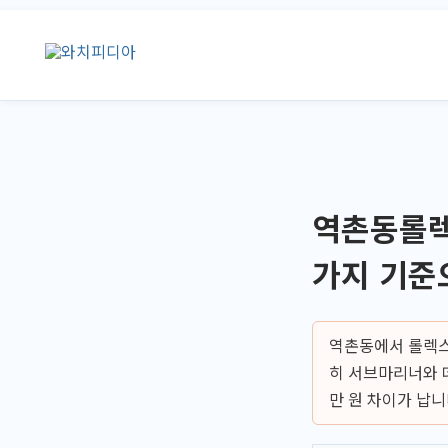
콘
텐
츠
로
건
너
뛰
기
역촌동롤렉
가지 기준
역촌동에서 롤렉스
히 서브마리너와 
만 원 차이가 납니