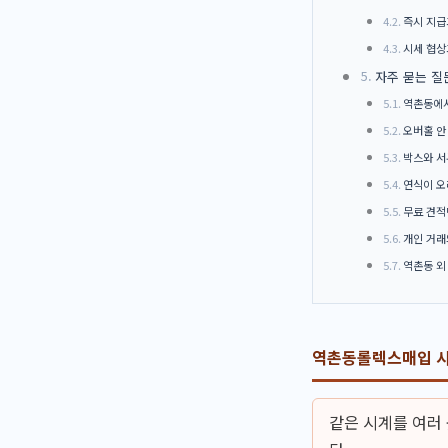
즉시 지급
시세 협상
자주 묻는 질
역촌동에서
오버홀 안
박스와 서
연식이 오
무료 견적
개인 거래
역촌동 외
역촌동롤렉스매입 시
같은 시계를 여러