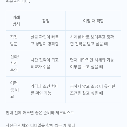
쉬운 편입니다.
거래
장점
이럴 때 적합
방식
직접
실물 확인이 빠르
시계를 바로 보여주고 정확
방문
고 상담이 명확함
한 견적을 받고 싶을 때
전화/
시간 절약이 되고
먼저 대략적인 시세와 가능
사진
비교가 쉬움
여부를 보고 싶을 때
문의
여러
가격과 조건 차이
급하지 않고 조금 더 유리한
곳 비
를 확인 가능
조건을 찾고 싶을 때
교
판매 전에 해두면 좋은 준비와 체크리스트
사진은 전체와 디테일을 함께 찍는 게 좋다