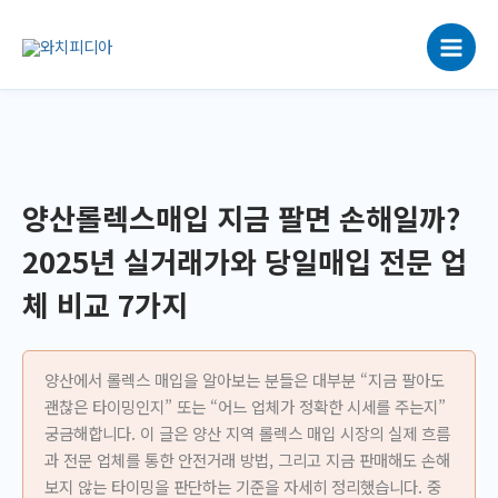
콘
텐
츠
로
건
너
뛰
기
양산롤렉스매입 지금 팔면 손해일까?
2025년 실거래가와 당일매입 전문 업
체 비교 7가지
양산에서 롤렉스 매입을 알아보는 분들은 대부분 “지금 팔아도
괜찮은 타이밍인지” 또는 “어느 업체가 정확한 시세를 주는지”
궁금해합니다. 이 글은 양산 지역 롤렉스 매입 시장의 실제 흐름
과 전문 업체를 통한 안전거래 방법, 그리고 지금 판매해도 손해
보지 않는 타이밍을 판단하는 기준을 자세히 정리했습니다. 중