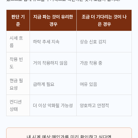
판단 기
지금 파는 것이 유리한
조금 더 기다리는 것이 나
준
경우
은 경우
시세 흐
하락 추세 지속
상승 신호 감지
름
착용 빈
거의 착용하지 않음
가끔 착용 중
도
현금 필
급하게 필요
여유 있음
요성
컨디션
더 이상 악화될 가능성
양호하고 안정적
상태
내 시계 예상 매입가를 미리 확인하고 싶다면