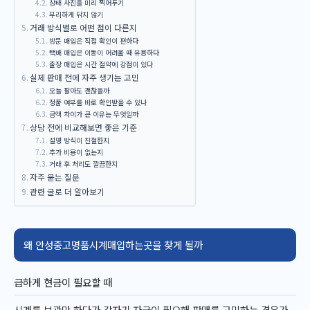
상태 사진을 미리 찍어두기
무리하게 닦지 않기
거래 방식별로 어떤 점이 다른지
방문 매입은 직접 확인이 편하다
택배 매입은 이동이 어려울 때 유용하다
출장 매입은 시간 절약에 강점이 있다
실제 판매 전에 자주 생기는 고민
오늘 팔아도 괜찮을까
정품 여부를 바로 확인받을 수 있나
금액 차이가 큰 이유는 무엇일까
상담 전에 비교해보면 좋은 기준
설명 방식이 친절한지
추가 비용이 없는지
거래 후 처리도 깔끔한지
자주 묻는 질문
관련 글로 더 알아보기
왜 안성중고명품시계매입하는곳을 찾게 될까
급하게 현금이 필요할 때
시계를 보관만 하다가 갑자기 자금이 필요해 판매를 고민하는 경우가