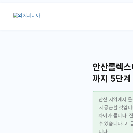
콘
텐
츠
로
건
너
뛰
기
안산롤렉스매
까지 5단계
안산 지역에서 롤
지 궁금할 것입니
차이가 큽니다. 
수 있습니다. 이
니다.