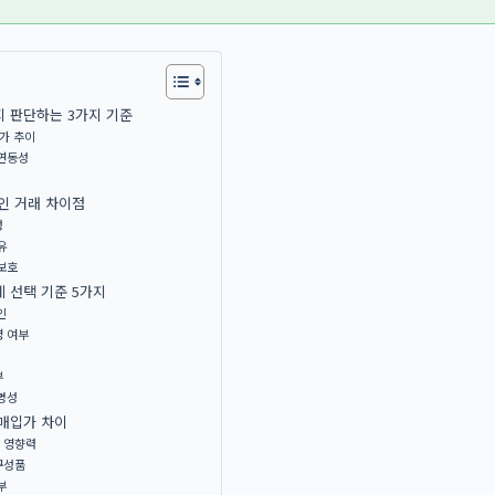
 판단하는 3가지 기준
가 추이
 연동성
인 거래 차이점
성
유
보호
 선택 기준 5가지
인
영 여부
부
명성
매입가 차이
 영향력
구성품
부