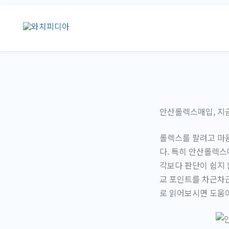
콘
텐
츠
로
건
너
뛰
기
안산롤렉스매입, 지금
롤렉스를 팔려고 마
다. 특히 안산롤렉스
각보다 판단이 쉽지 
교 포인트를 차근차
로 읽어보시면 도움이