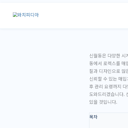
콘
텐
츠
로
건
너
뛰
신월동은 다양한 시계
기
동에서 로렉스를 매입
질과 디자인으로 많
신뢰할 수 있는 매입
후 관리 요령까지 다
도와드리겠습니다. 신
있을 것입니다.
목차