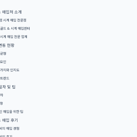
 매입처 소개
미엄 시계 매입 전문점
 골드 & 시계 매입센터
 시계 매입 전문 업체
변동 현황
불균형
 요인
드 가치와 인지도
 트렌드
절차 및 팁
절차
사항
적인 매입을 위한 팁
 매입 후기
A씨의 매입 경험
B씨의 후기