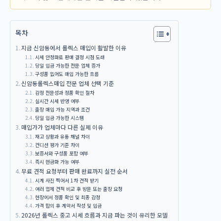
목차
지금 신암동에서 롤렉스 매입이 활발한 이유
시세 안정화로 판매 결정 시점 도래
당일 입금 가능한 전문 업체 증가
구성품 없어도 매입 가능한 흐름
신암동롤렉스매입 전문 업체 선택 기준
감정 전문성과 정품 확인 절차
실시간 시세 반영 여부
출장 매입 가능 지역과 조건
당일 입금 가능한 시스템
매입가가 업체마다 다른 실제 이유
재고 상황과 유통 채널 차이
컨디션 평가 기준 차이
보증서와 구성품 포함 여부
즉시 현금화 가능 여부
무료 견적 요청부터 판매 완료까지 실전 순서
시계 사진 찍어서 1차 견적 받기
여러 업체 견적 비교 후 방문 또는 출장 요청
현장에서 정품 확인 및 최종 감정
가격 합의 후 계약서 작성 및 입금
2026년 롤렉스 중고 시세 흐름과 지금 파는 것이 유리한 모델